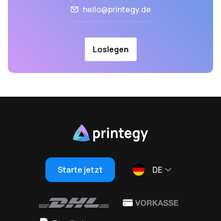
hello@printegy.de
Loslegen
Starte jetzt
DE