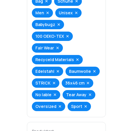
Bag
Schuhe
Men
Unisex
Babybugz
100 OEKO-TEX
Fair Wear
Recyceld Materials
Edelstahl
Baumwolle
STRICK
36x46 cm
No lable
Tear Away
Oversized
Sport