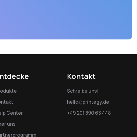
ntdecke
Kontakt
rodukte
Schreibe uns!
ontakt
hello@printegy.de
elp Center
+49 201 890 63 448
ber uns
artnerprogramm