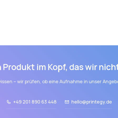
 Produkt im Kopf, das wir nic
issen – wir prüfen, ob eine Aufnahme in unser Angebo
+49 201 890 63 448
hello@printegy.de