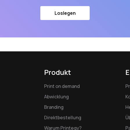
Loslegen
Produkt
E
Print on demand
P
Abwicklung
K
Branding
H
Direktbestellung
Ü
Warum Printegy?
P