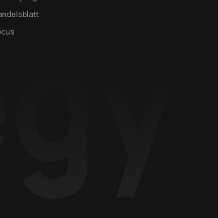
ndelsblatt
ocus