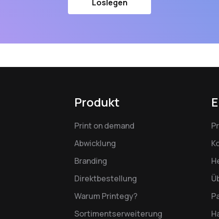
Loslegen
Produkt
E
Print on demand
P
Abwicklung
K
Branding
H
Direktbestellung
Ü
Warum Printegy?
P
Sortimentserweiterung
Ha