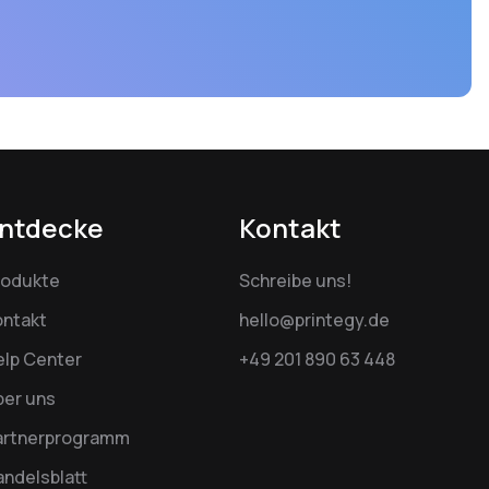
ntdecke
Kontakt
rodukte
Schreibe uns!
ontakt
hello@printegy.de
elp Center
+49 201 890 63 448
ber uns
artnerprogramm
ndelsblatt