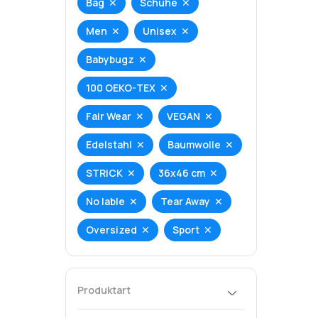
Bag
Schuhe
Men
Unisex
Babybugz
100 OEKO-TEX
Fair Wear
VEGAN
Edelstahl
Baumwolle
STRICK
36x46 cm
No lable
Tear Away
Oversized
Sport
Produktart
T-Shirt
Hoodie