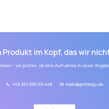
 Produkt im Kopf, das wir nic
issen – wir prüfen, ob eine Aufnahme in unser Angebo
+49 201 890 63 448
hello@printegy.de