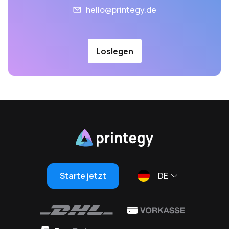
hello@printegy.de
Loslegen
Starte jetzt
DE