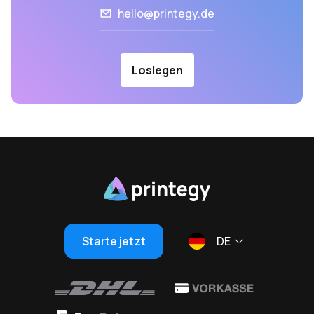
hello@printegy.de
Loslegen
Starte jetzt
DE