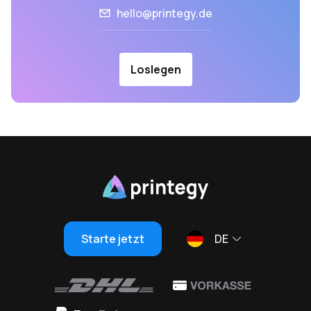
hello@printegy.de
Loslegen
Starte jetzt
DE