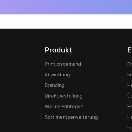
Produkt
E
Print on demand
P
Abwicklung
K
Branding
H
Direktbestellung
Ü
Warum Printegy?
P
Sortimentserweiterung
Ha
F