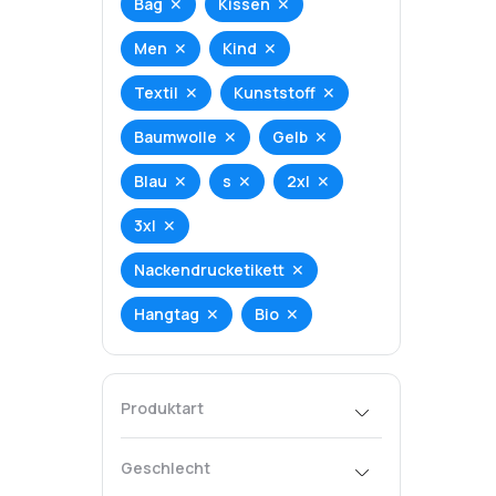
Bag
Kissen
Men
Kind
Textil
Kunststoff
Baumwolle
Gelb
Blau
s
2xl
3xl
Nackendrucketikett
Hangtag
Bio
Produktart
T-Shirt
Hoodie
Geschlecht
Tank-Top
Bag