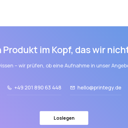
 Produkt im Kopf, das wir nic
issen – wir prüfen, ob eine Aufnahme in unser Angebo
+49 201 890 63 448
hello@printegy.de
Loslegen