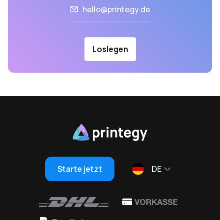
hello@printegy.de
Loslegen
Starte jetzt
DE