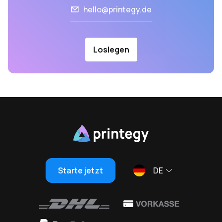
hello@printegy.de
Loslegen
Starte jetzt
DE