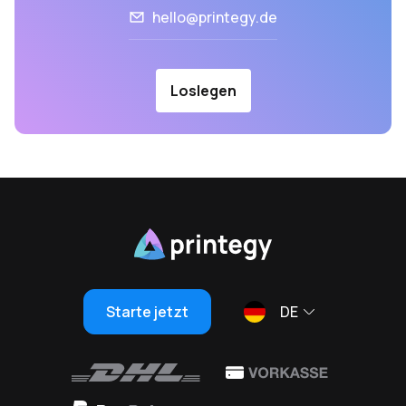
hello@printegy.de
Loslegen
Starte jetzt
DE