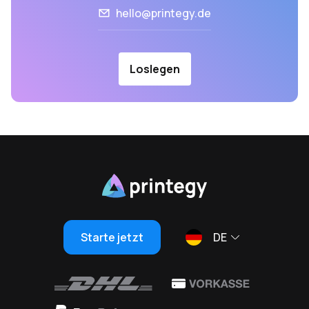
hello@printegy.de
Loslegen
Starte jetzt
DE