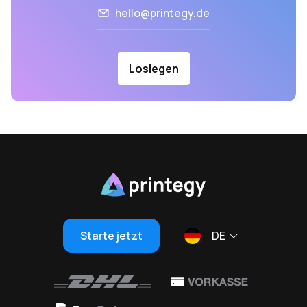
hello@printegy.de
Loslegen
Starte jetzt
DE