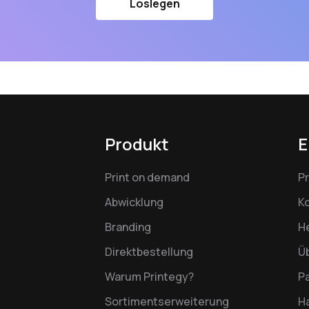
Loslegen
Produkt
E
Print on demand
P
Abwicklung
K
Branding
H
Direktbestellung
Ü
Warum Printegy?
P
Sortimentserweiterung
Ha