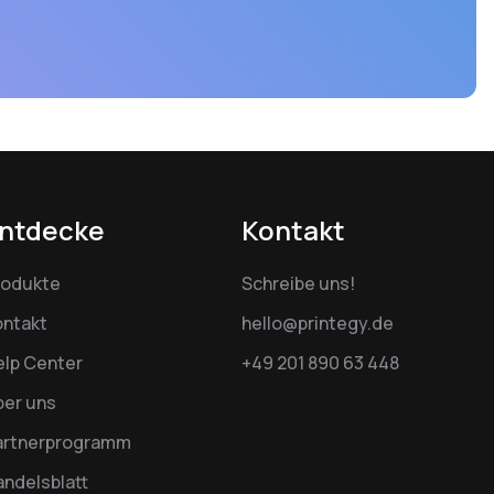
ntdecke
Kontakt
rodukte
Schreibe uns!
ontakt
hello@printegy.de
elp Center
+49 201 890 63 448
ber uns
artnerprogramm
ndelsblatt