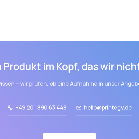
 Produkt im Kopf, das wir nic
issen – wir prüfen, ob eine Aufnahme in unser Angebo
+49 201 890 63 448
hello@printegy.de