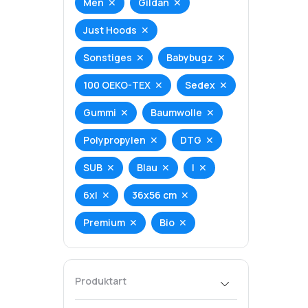
Men
Gildan
Just Hoods
Sonstiges
Babybugz
100 OEKO-TEX
Sedex
Gummi
Baumwolle
Polypropylen
DTG
SUB
Blau
l
6xl
36x56 cm
Premium
Bio
Produktart
T-Shirt
Hoodie