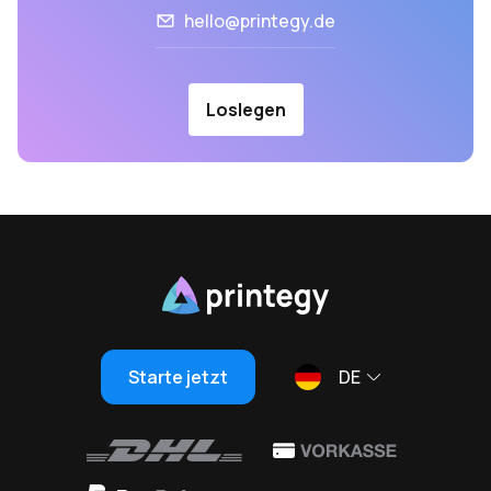
hello@printegy.de
Loslegen
Starte jetzt
DE