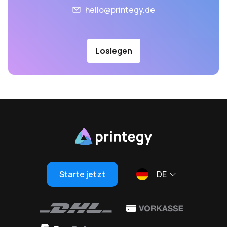
hello@printegy.de
Loslegen
Starte jetzt
DE