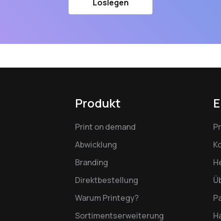
Loslegen
Produkt
E
Print on demand
P
Abwicklung
K
Branding
H
Direktbestellung
Ü
Warum Printegy?
P
Sortimentserweiterung
Ha