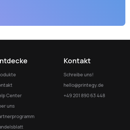
ntdecke
Kontakt
rodukte
Schreibe uns!
ontakt
hello@printegy.de
elp Center
+49 201 890 63 448
ber uns
artnerprogramm
ndelsblatt