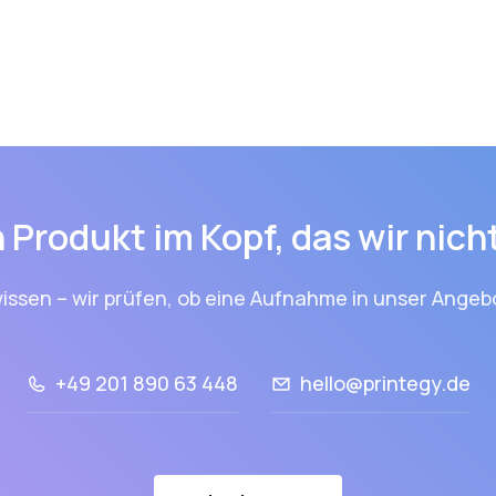
 Produkt im Kopf, das wir nic
issen – wir prüfen, ob eine Aufnahme in unser Angebo
+49 201 890 63 448
hello@printegy.de