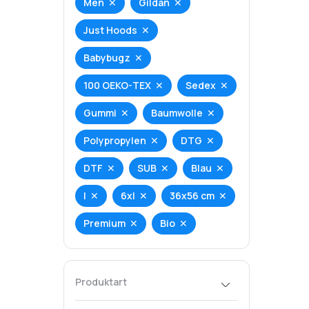
Men
Gildan
Just Hoods
Babybugz
100 OEKO-TEX
Sedex
Gummi
Baumwolle
Polypropylen
DTG
DTF
SUB
Blau
l
6xl
36x56 cm
Premium
Bio
Produktart
T-Shirt
Hoodie